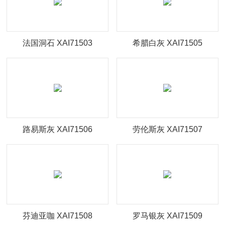
臻冠·多品类瓷砖
其他集锦
法国洞石 XAI71503
希腊白灰 XAI71505
路易斯灰 XAI71506
劳伦斯灰 XAI71507
芬迪亚咖 XAI71508
罗马银灰 XAI71509