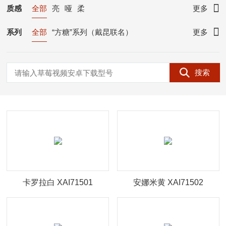
300*300
300*600
400*400
400*800
质感
全部
亮
哑
柔
更多
600*600
600*1200
600*1350
750*1500
系列
全部
“方糖”系列（戴昆联名）
更多
800*800
800*2600
900*1800
900*2600
苍穹瑰宝 · 奢石大板
900*2700
1000*1000
1000*2780
时空年轮 · 质感系大理石
搜索
1000*3000
1200*2700
1600*3200
大地物语 · 大理石瓷砖
大地乐章 · 大理石瓷砖
斓·新国潮质感砖
境·极奢岩板
BIG+岩板
锦·大理石瓷砖
素·U-life 质感系瓷砖
素·质感系瓷砖
超体·功能型大理石
森·质感系木纹砖
AI石·复刻釉大理石
简·大理石瓷砖
臻石·ZS
卡罗拉白 XAI71501
安娜米黄 XAI71502
臻冠·GQ
胜利石·SL
星云石/洞石/流沙系列
网红小花砖
设计师原创系列